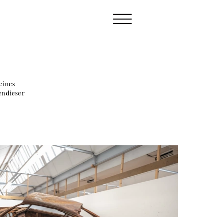
 eines
bendieser